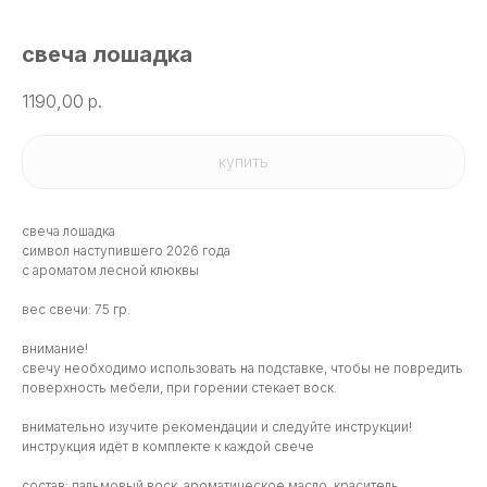
свеча лошадка
1190,00
р.
купить
свеча лошадка
символ наступившего 2026 года
с ароматом лесной клюквы
вес свечи: 75 гр.
внимание!
свечу необходимо использовать на подставке, чтобы не повредить
поверхность мебели, при горении стекает воск.
внимательно изучите рекомендации и следуйте инструкции!
инструкция идёт в комплекте к каждой свече
состав: пальмовый воск, ароматическое масло, краситель,