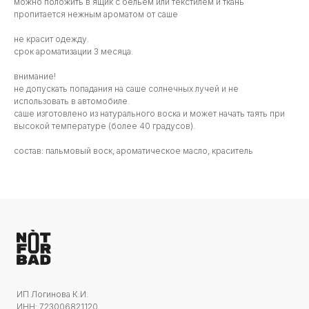
можно положить в ящик с бельем или текстилем и ткань
пропитается нежным ароматом от саше
не красит одежду.
срок ароматизации 3 месяца.
внимание!
не допускать попадания на саше солнечных лучей и не
использовать в автомобиле.
саше изготовлено из натурального воска и может начать таять при
высокой температуре (более 40 градусов).
состав: пальмовый воск, ароматическое масло, краситель
ИП Логинова К.И.
ИНН: 723006821120